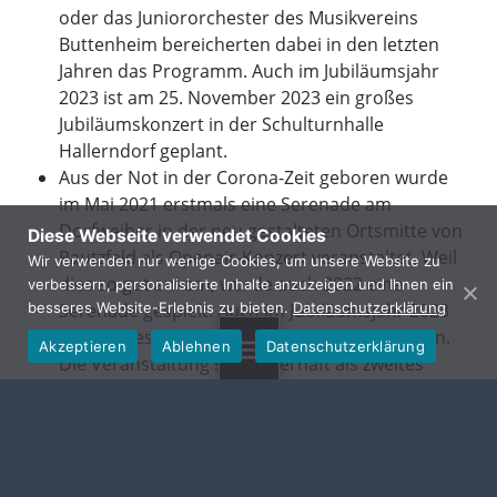
oder das Juniororchester des Musikvereins
Buttenheim bereicherten dabei in den letzten
Jahren das Programm. Auch im Jubiläumsjahr
2023 ist am 25. November 2023 ein großes
Jubiläumskonzert in der Schulturnhalle
Hallerndorf geplant.
Aus der Not in der Corona-Zeit geboren wurde
im Mai 2021 erstmals eine Serenade am
Dorfweiher in der neu gestalteten Ortsmitte von
Diese Webseite verwendet Cookies
Pautzfeld als Openair-Konzert veranstaltet. Weil
Wir verwenden nur wenige Cookies, um unsere Website zu
dies so gut ankam, wurde auch 2022 eine
verbessern, personalisierte Inhalte anzuzeigen und Ihnen ein
Serenade gespielt. Auch im Jubiläumsjahr 2023
besseres Website-Erlebnis zu bieten.
Datenschutzerklärung
wird dieses Event am 21.05. wieder stattfinden.
Akzeptieren
Ablehnen
Datenschutzerklärung
Die Veranstaltung soll dauerhaft als zweites
MENU
Konzert-Highlight im Jahr beibehalten werden.
Folgende Auftritte gehören auch schon seit
Jahren dauerhaft zum Jahresprogramm des
Musikvereins: Die Teilnahme am großen
Annafestzug alle 5 Jahre in Forchheim, der