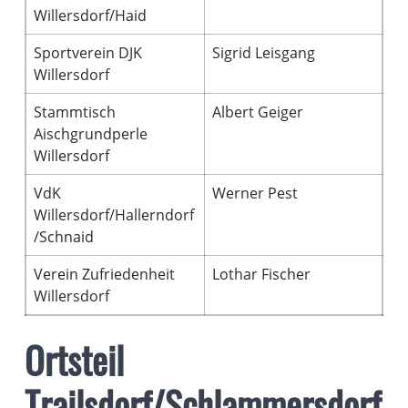
Willersdorf/Haid
Sportverein DJK
Sigrid Leisgang
Willersdorf
Stammtisch
Albert Geiger
Aischgrundperle
Willersdorf
VdK
Werner Pest
Willersdorf/Hallerndorf
/Schnaid
Verein Zufriedenheit
Lothar Fischer
Willersdorf
Ortsteil
Trailsdorf/Schlammersdorf