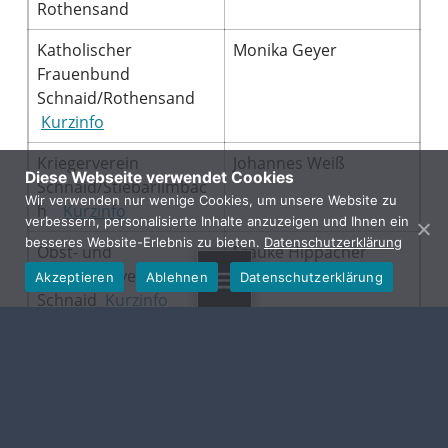
Rothensand
Katholischer
Monika Geyer
Frauenbund
Schnaid/Rothensand
Kurzinfo
Kriegerverein
Johannes Weiß
Diese Webseite verwendet Cookies
Schnaid/Stiebarlimbac
Wir verwenden nur wenige Cookies, um unsere Website zu
h
Kurzinfo
verbessern, personalisierte Inhalte anzuzeigen und Ihnen ein
besseres Website-Erlebnis zu bieten.
Datenschutzerklärung
Obst- und
Frauke Hippacher
Gartenbauverein
Akzeptieren
Ablehnen
Datenschutzerklärung
MENU
Schnaid
Kurzinfo
Sportverein DJK
Liane Schwarzmann
Schnaid/Rothensand
Radfahrfreunde
Helmut Kupfer
Kleinbuchfeld – Schnaid