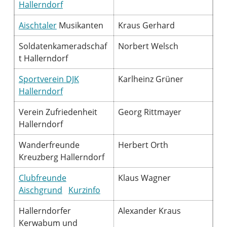
Hallerndorf
Aischtaler
Musikanten
Kraus Gerhard
Soldatenkameradschaf
Norbert Welsch
t Hallerndorf
Sportverein DJK
Karlheinz Grüner
Hallerndorf
Verein Zufriedenheit
Georg Rittmayer
Hallerndorf
Wanderfreunde
Herbert Orth
Kreuzberg Hallerndorf
Clubfreunde
Klaus Wagner
Aischgrund
Kurzinfo
Hallerndorfer
Alexander Kraus
Kerwabum und