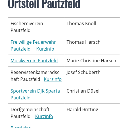
Ortsteil Pautzfeld
Fischereiverein
Thomas Knoll
Pautzfeld
Freiwillige Feuerwehr
Thomas Harsch
Pautzfeld
Kurzinfo
Musikverein Pautzfeld
Marie-Christine Harsch
Reservistenkameradsc
Josef Schuberth
haft Pautzfeld
Kurzinfo
Sportverein DJK Sparta
Christian Düsel
Pautzfeld
Dorfgemeinschaft
Harald Britting
Pautzfeld
Kurzinfo
Bund der