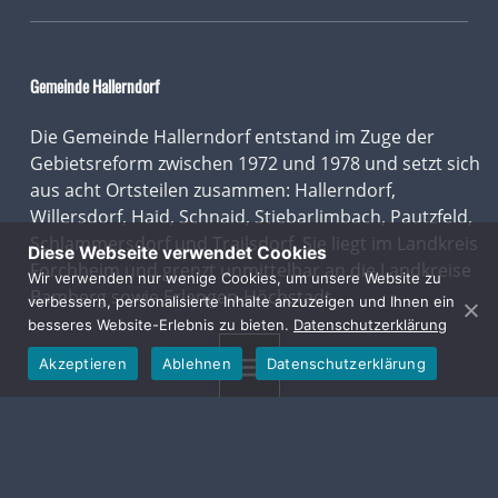
Gemeinde Hallerndorf
Die Gemeinde Hallerndorf entstand im Zuge der
Gebietsreform zwischen 1972 und 1978 und setzt sich
aus acht Ortsteilen zusammen: Hallerndorf,
Willersdorf, Haid, Schnaid, Stiebarlimbach, Pautzfeld,
Schlammersdorf und Trailsdorf. Sie liegt im Landkreis
Diese Webseite verwendet Cookies
Forchheim und grenzt unmittelbar an die Landkreise
Wir verwenden nur wenige Cookies, um unsere Website zu
Bamberg sowie Erlangen-Höchstadt.
verbessern, personalisierte Inhalte anzuzeigen und Ihnen ein
besseres Website-Erlebnis zu bieten.
Datenschutzerklärung
LEGAL
Akzeptieren
Ablehnen
Datenschutzerklärung
MENU
Impressum
Datenschutz
Erklärung zur Barrierefreiheit