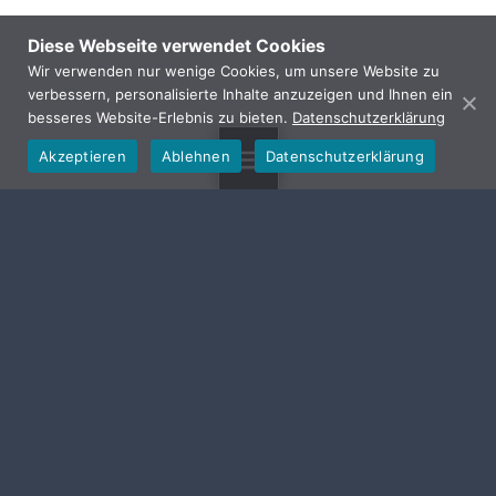
Diese Webseite verwendet Cookies
Wir verwenden nur wenige Cookies, um unsere Website zu
verbessern, personalisierte Inhalte anzuzeigen und Ihnen ein
besseres Website-Erlebnis zu bieten.
Datenschutzerklärung
Akzeptieren
Ablehnen
Datenschutzerklärung
MENU
GEMEINDE HALLERNDORF
Von-Seckendorf-Str. 10
91352 Hallerndorf
Telefon: 09545 4439-
0
Mail:
gemeinde@hallerndorf.de