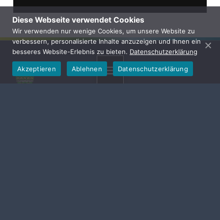
Diese Webseite verwendet Cookies
Wir verwenden nur wenige Cookies, um unsere Website zu
verbessern, personalisierte Inhalte anzuzeigen und Ihnen ein
besseres Website-Erlebnis zu bieten.
Datenschutzerklärung
Akzeptieren
Ablehnen
Datenschutzerklärung
MENU
Gemeinde Hallerndorf
Die Gemeinde Hallerndorf entstand im Zuge der
Gebietsreform zwischen 1972 und 1978 und setzt sich
aus acht Ortsteilen zusammen: Hallerndorf,
Willersdorf, Haid, Schnaid, Stiebarlimbach, Pautzfeld,
Schlammersdorf und Trailsdorf. Sie liegt im Landkreis