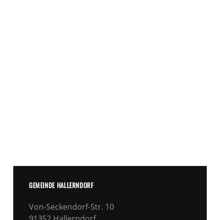
GEMEINDE HALLERNDORF
Von-Seckendorf-Str. 10
91352 Hallerndorf