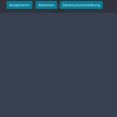
Akzeptieren
Ablehnen
Datenschutzerklärung
MENU
Gemeinde Hallerndorf
Die Gemeinde Hallerndorf entstand im Zuge der
Gebietsreform zwischen 1972 und 1978 und setzt sich
aus acht Ortsteilen zusammen: Hallerndorf,
Willersdorf, Haid, Schnaid, Stiebarlimbach, Pautzfeld,
Schlammersdorf und Trailsdorf. Sie liegt im Landkreis
Forchheim und grenzt unmittelbar an die Landkreise
Bamberg sowie Erlangen-Höchstadt.
LEGAL
Impressum
Datenschutz