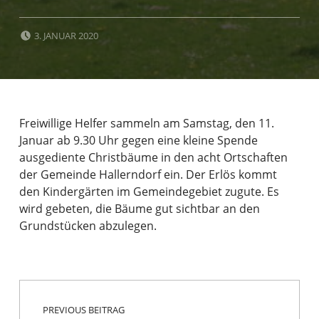
POSTED ON:
3. JANUAR 2020
Freiwillige Helfer sammeln am Samstag, den 11.
Januar ab 9.30 Uhr gegen eine kleine Spende
ausgediente Christbäume in den acht Ortschaften
der Gemeinde Hallerndorf ein. Der Erlös kommt
den Kindergärten im Gemeindegebiet zugute. Es
wird gebeten, die Bäume gut sichtbar an den
Grundstücken abzulegen.
Beitragsnavigation
Skip back to main navigation
PREVIOUS BEITRAG