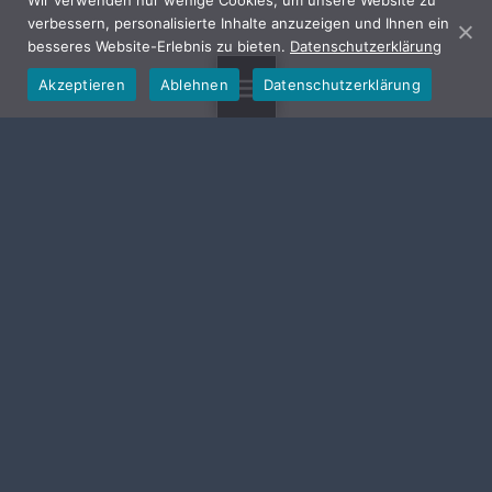
Wir verwenden nur wenige Cookies, um unsere Website zu
verbessern, personalisierte Inhalte anzuzeigen und Ihnen ein
besseres Website-Erlebnis zu bieten.
Datenschutzerklärung
Akzeptieren
Ablehnen
Datenschutzerklärung
MENU
GEMEINDE HALLERNDORF