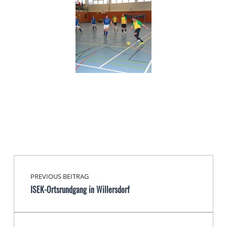
Beitragsnavigation
Skip back to main navigation
PREVIOUS BEITRAG
ISEK-Ortsrundgang in Willersdorf