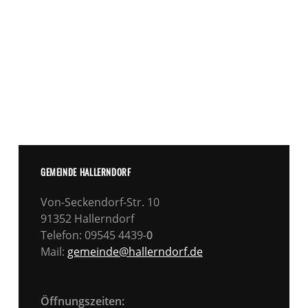
GEMEINDE HALLERNDORF
Von-Seckendorf-Str. 10
91352 Hallerndorf
Telefon: 09545 4439-
0
Mail:
gemeinde@hallerndorf.de
Öffnungszeiten: