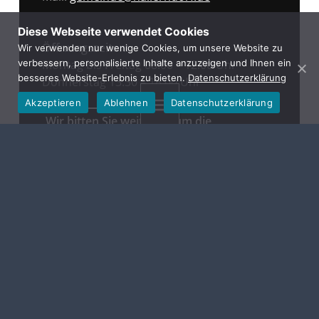
Diese Webseite verwendet Cookies
Öffnungszeiten:
Wir verwenden nur wenige Cookies, um unsere Website zu
Montag bis Freitag 08.00 – 12.00 Uhr
verbessern, personalisierte Inhalte anzuzeigen und Ihnen ein
besseres Website-Erlebnis zu bieten.
Datenschutzerklärung
Donnerstag 13.30 – 18.00 Uhr
Akzeptieren
Ablehnen
Datenschutzerklärung
MENU
Wir bitten Sie weiterhin um die
Vereinbarung eines Termins!