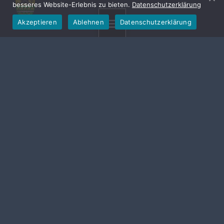
besseres Website-Erlebnis zu bieten.
Datenschutzerklärung
Akzeptieren
Ablehnen
Datenschutzerklärung
MENU
Gemeinde Hallerndorf
Die Gemeinde Hallerndorf entstand im Zuge der
Gebietsreform zwischen 1972 und 1978 und setzt sich
aus acht Ortsteilen zusammen: Hallerndorf,
Willersdorf, Haid, Schnaid, Stiebarlimbach, Pautzfeld,
Schlammersdorf und Trailsdorf. Sie liegt im Landkreis
Forchheim und grenzt unmittelbar an die Landkreise
Bamberg sowie Erlangen-Höchstadt.
LEGAL
Impressum