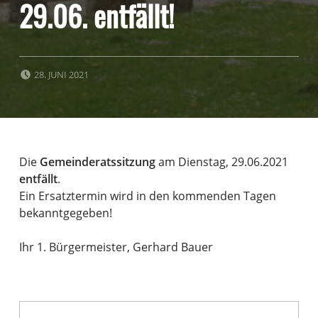
29.06. entfällt!
POSTED ON:
28. JUNI 2021
Die
Gemeinderatssitzung
am Dienstag, 29.06.2021
entfällt
.
Ein Ersatztermin wird in den kommenden Tagen
bekanntgegeben!
Ihr 1. Bürgermeister, Gerhard Bauer
Beitragsnavigation
Skip back to main navigation