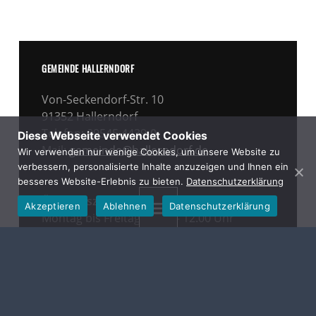
GEMEINDE HALLERNDORF
Von-Seckendorf-Str. 10
91352 Hallerndorf
Telefon: 09545 4439-
0
Diese Webseite verwendet Cookies
Mail:
gemeinde@hallerndorf.de
Wir verwenden nur wenige Cookies, um unsere Website zu
verbessern, personalisierte Inhalte anzuzeigen und Ihnen ein
besseres Website-Erlebnis zu bieten.
Datenschutzerklärung
Öffnungszeiten:
Akzeptieren
Ablehnen
Datenschutzerklärung
MENU
Montag bis Freitag 08.00 – 12.00 Uhr
Donnerstag 13.30 – 18.00 Uhr
Wir bitten Sie weiterhin um die
Vereinbarung eines Termins!