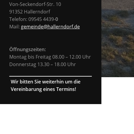
Von-Seckendorf-Str. 10
91352 Hallerndorf
Telefon: 09545 4439-
0
Mail:
gemeinde@hallerndorf.de
Öffnungszeiten:
Montag bis Freitag 08.00 – 12.00 Uhr
Donnerstag 13.30 – 18.00 Uhr
Wir bitten Sie weiterhin um die
Vereinbarung eines Termins!