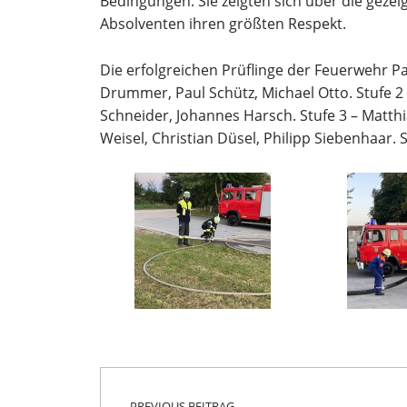
Bedingungen. Sie zeigten sich über die gezeig
Absolventen ihren größten Respekt.
Die erfolgreichen Prüflinge der Feuerwehr Pau
Drummer, Paul Schütz, Michael Otto. Stufe 2
Schneider, Johannes Harsch. Stufe 3 – Matthi
Weisel, Christian Düsel, Philipp Siebenhaar. S
Beitragsnavigation
Skip back to main navigation
PREVIOUS BEITRAG