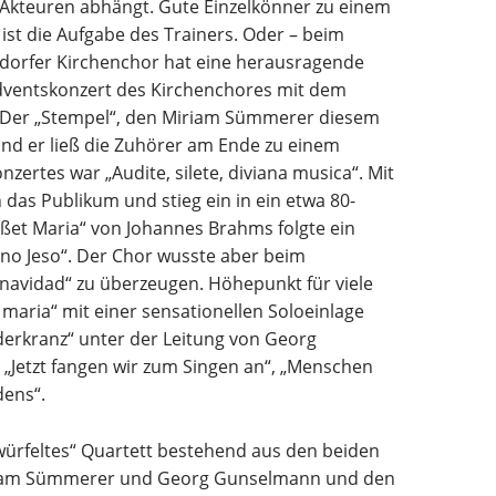
Akteuren abhängt. Gute Einzelkönner zu einem
t die Aufgabe des Trainers. Oder – beim
ndorfer Kirchenchor hat eine herausragende
ventskonzert des Kirchenchores mit dem
. Der „Stempel“, den Miriam Sümmerer diesem
nd er ließ die Zuhörer am Ende zu einem
zertes war „Audite, silete, diviana musica“. Mit
as Publikum und stieg ein in ein etwa 80-
et Maria“ von Johannes Brahms folgte ein
nino Jeso“. Der Chor wusste aber beim
navidad“ zu überzeugen. Höhepunkt für viele
maria“ mit einer sensationellen Soloeinlage
ederkranz“ unter der Leitung von Georg
 „Jetzt fangen wir zum Singen an“, „Menschen
dens“.
rfeltes“ Quartett bestehend aus den beiden
iriam Sümmerer und Georg Gunselmann und den