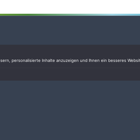
rn, personalisierte Inhalte anzuzeigen und Ihnen ein besseres Websit
L
 der Gebietsreform zwischen 1972 und 1978 und
erndorf, Willersdorf, Haid, Schnaid, Stiebarlimbach,
e liegt im Landkreis Forchheim und grenzt
e Erlangen-Höchstadt.