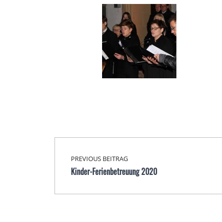
Beitragsnavigation
Skip back to main navigation
PREVIOUS BEITRAG
Kinder-Ferienbetreuung 2020