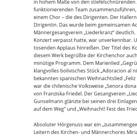
in hohem Maße von den stiefelschnürenden 
funktionierenden Team zusammenzuführen, is
einem Chor – die des Dirigenten. Der Haller
Dirigentin. Das wurde beim gemeinsamen Ad
Männergesangverein „Liederkranz“ deutlich
Konzert verpasst hatte, war unverkennbar. U
tosenden Applaus hinreißen. Der Titel des Kon
diesem Werk begrüßte der Kirchenchor auch d
minütige Programm. Dem Marienlied „Gegrüß
klangvolles bolivisches Stück „Adoracion al 
bekannten spanischen Weihnachtslied „Feliz 
war die chilenische Volksweise „Senora dona 
von Franziska Friedel. Der Gesangverein „Li
Gunselmann glänzte bei seinen drei Einlagen
auf dem Weg“ und „Weihnacht! Fest des Frie
Absoluter Hörgenuss war ein „zusammengewü
Leitern des Kirchen- und Männerchores M