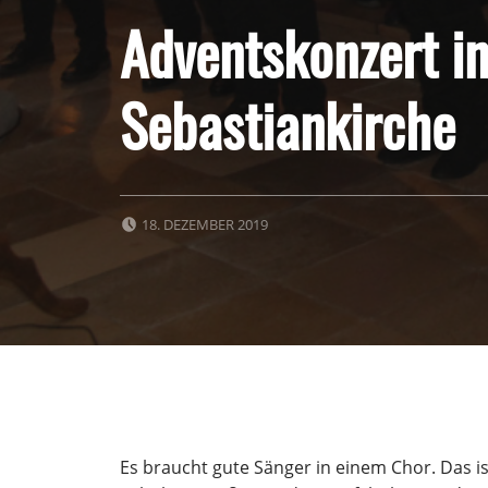
Adventskonzert in
Sebastiankirche
POSTED ON:
18. DEZEMBER 2019
Es braucht gute Sänger in einem Chor. Das is