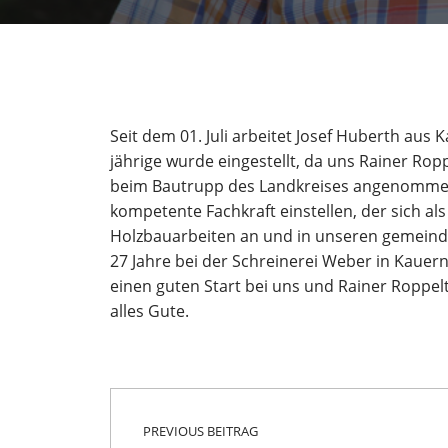
Seit dem 01. Juli arbeitet Josef Huberth aus
jährige wurde eingestellt, da uns Rainer Roppe
beim Bautrupp des Landkreises angenommen.
kompetente Fachkraft einstellen, der sich als
Holzbauarbeiten an und in unseren gemeindl
27 Jahre bei der Schreinerei Weber in Kauer
einen guten Start bei uns und Rainer Roppel
alles Gute.
Beitragsnavigation
Skip back to main navigation
PREVIOUS BEITRAG