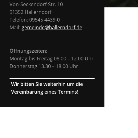
Von-Seckendorf-Str. 10
91352 Hallerndorf
Telefon: 09545 4439-
0
Mail:
gemeinde@hallerndorf.de
Öffnungszeiten:
Montag bis Freitag 08.00 – 12.00 Uhr
Donnerstag 13.30 – 18.00 Uhr
Wir bitten Sie weiterhin um die
Vereinbarung eines Termins!