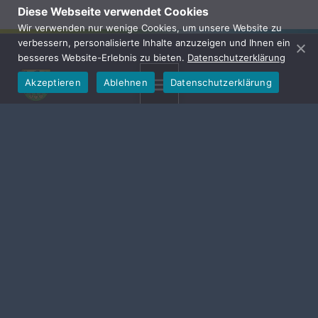
Diese Webseite verwendet Cookies
Wir verwenden nur wenige Cookies, um unsere Website zu
verbessern, personalisierte Inhalte anzuzeigen und Ihnen ein
besseres Website-Erlebnis zu bieten.
Datenschutzerklärung
Akzeptieren
Ablehnen
Datenschutzerklärung
MENU
Gemeinde Hallerndorf
Die Gemeinde Hallerndorf entstand im Zuge der
Gebietsreform zwischen 1972 und 1978 und setzt sich
aus acht Ortsteilen zusammen: Hallerndorf,
Willersdorf, Haid, Schnaid, Stiebarlimbach, Pautzfeld,
Schlammersdorf und Trailsdorf. Sie liegt im Landkreis
Forchheim und grenzt unmittelbar an die Landkreise
Bamberg sowie Erlangen-Höchstadt.