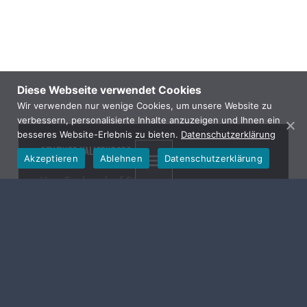
Diese Webseite verwendet Cookies
Wir verwenden nur wenige Cookies, um unsere Website zu
verbessern, personalisierte Inhalte anzuzeigen und Ihnen ein
besseres Website-Erlebnis zu bieten.
Datenschutzerklärung
GEMEINDE HALLERNDORF
Akzeptieren
Ablehnen
Datenschutzerklärung
MENU
Von-Seckendorf-Str. 10
91352 Hallerndorf
Telefon: 09545 4439-
0
Mail:
gemeinde@hallerndorf.de
Öffnungszeiten:
Montag bis Freitag 08.00 – 12.00 Uhr