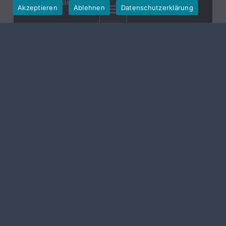
Vereinbarung eines Termins!
Akzeptieren
Ablehnen
Datenschutzerklärung
MENU
Gemeinde Hallerndorf
Die Gemeinde Hallerndorf entstand im Zuge der
Gebietsreform zwischen 1972 und 1978 und setzt sich
aus acht Ortsteilen zusammen: Hallerndorf,
Willersdorf, Haid, Schnaid, Stiebarlimbach, Pautzfeld,