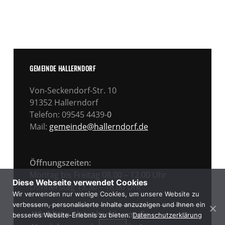
GEMEINDE HALLERNDORF
Von-Seckendorf-Str. 10
91352 Hallerndorf
Telefon: 09545 4439-
0
Mail:
gemeinde@hallerndorf.de
Öffnungszeiten:
Montag bis Freitag 08.00 – 12.00 Uhr
Diese Webseite verwendet Cookies
Donnerstag 13.30 – 18.00 Uhr
Wir verwenden nur wenige Cookies, um unsere Website zu
verbessern, personalisierte Inhalte anzuzeigen und Ihnen ein
Wir bitten Sie weiterhin um die
besseres Website-Erlebnis zu bieten.
Datenschutzerklärung