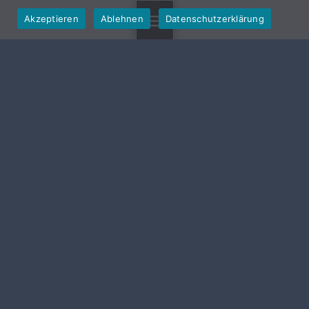
Akzeptieren
Ablehnen
Datenschutzerklärung
MENU
GEMEINDE HALLERNDORF
Von-Seckendorf-Str. 10
91352 Hallerndorf
Telefon: 09545 4439-
0