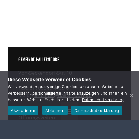
GEMEINDE HALLERNDORF
Von-Seckendorf-Str. 10
Diese Webseite verwendet Cookies
91352 Hallerndorf
Wir verwenden nur wenige Cookies, um unsere Website zu
Telefon: 09545 4439-
0
verbessern, personalisierte Inhalte anzuzeigen und Ihnen ein
Mail:
gemeinde@hallerndorf.de
besseres Website-Erlebnis zu bieten.
Datenschutzerklärung
Akzeptieren
Ablehnen
Datenschutzerklärung
MENU
Öffnungszeiten:
Montag bis Freitag 08.00 – 12.00 Uhr
Donnerstag 13.30 – 18.00 Uhr