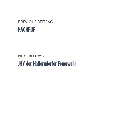
Beitragsnavigation
Skip back to main navigation
PREVIOUS BEITRAG
NACHRUF
NEXT BEITRAG
JHV der Hallerndorfer Feuerwehr