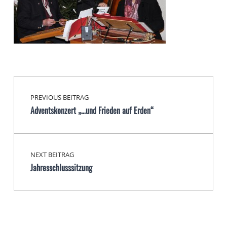
Beitragsnavigation
Skip back to main navigation
PREVIOUS BEITRAG
Adventskonzert „…und Frieden auf Erden“
NEXT BEITRAG
Jahresschlusssitzung