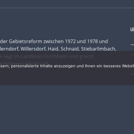
L
 der Gebietsreform zwischen 1972 und 1978 und
erndorf, Willersdorf, Haid, Schnaid, Stiebarlimbach,
e liegt im Landkreis Forchheim und grenzt
e Erlangen-Höchstadt.
rn, personalisierte Inhalte anzuzeigen und Ihnen ein besseres Websit