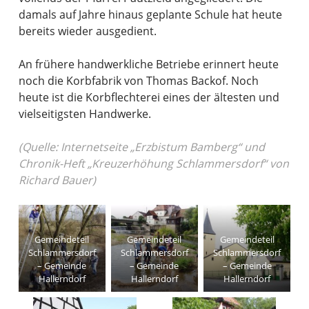
damals auf Jahre hinaus geplante Schule hat heute
bereits wieder ausgedient.
An frühere handwerkliche Betriebe erinnert heute
noch die Korbfabrik von Thomas Backof. Noch
heute ist die Korbflechterei eines der ältesten und
vielseitigsten Handwerke.
(Quelle: Internetseite „Erzbistum Bamberg“ und
Chronik-Heft „Kreuzerhöhung Schlammersdorf“ von
Richard Bauer)
Gemeindeteil
Gemeindeteil
Gemeindeteil
Schlammersdorf
Schlammersdorf
Schlammersdorf
– Gemeinde
– Gemeinde
– Gemeinde
Hallerndorf
Hallerndorf
Hallerndorf