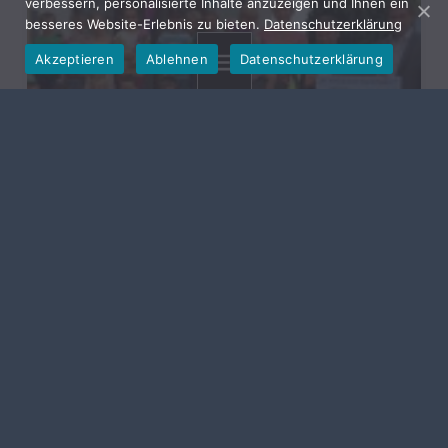
verbessern, personalisierte Inhalte anzuzeigen und Ihnen ein
besseres Website-Erlebnis zu bieten.
Datenschutzerklärung
Akzeptieren
Ablehnen
Datenschutzerklärung
MENU
Volksbank spendet und befüllt Schultüten für die
ABC-Schützen
POSTED ON:
29. AUGUST 2016