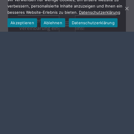
Donnerstag 13.30 – 18.00 Uhr
verbessern, personalisierte Inhalte anzuzeigen und Ihnen ein
besseres Website-Erlebnis zu bieten.
Datenschutzerklärung
Wir bitten Sie weiterhin um die
Akzeptieren
Ablehnen
Datenschutzerklärung
MENU
Vereinbarung eines Termins!
Gemeinde Hallerndorf