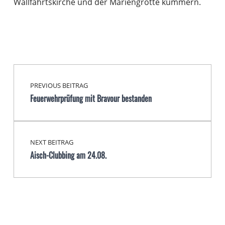
Wallfahrtskirche und der Mariengrotte kümmern.
Beitragsnavigation
Skip back to main navigation
PREVIOUS BEITRAG
Feuerwehrprüfung mit Bravour bestanden
NEXT BEITRAG
Aisch-Clubbing am 24.08.