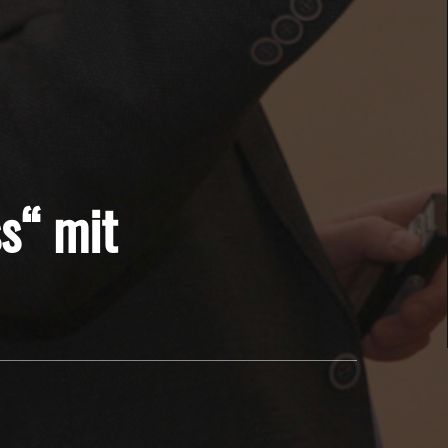
s“ mit