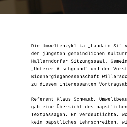
Die Umweltenzyklika „Laudato Si“ 
der jüngsten gemeindlichen Kultur
Hallerndorfer Sitzungssaal. Gemei
„Unterer Aischgrund“ und der Vors
Bioenergiegenossenschaft Willersd
zu diesem interessanten Vortragsa
Referent Klaus Schwaab, Umweltbea
gab eine Übersicht des päpstliche
Textpassagen. Er verdeutlichte, w
kein päpstliches Lehrschreiben, w