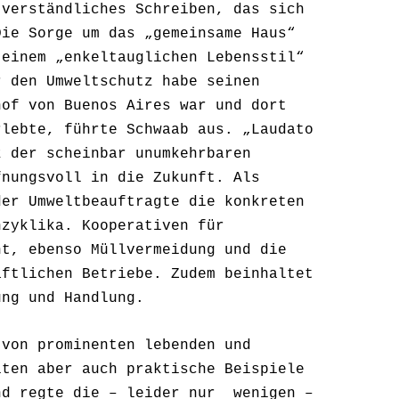
 verständliches Schreiben, das sich
Die Sorge um das „gemeinsame Haus“
 einem „enkeltauglichen Lebensstil“
r den Umweltschutz habe seinen
hof von Buenos Aires war und dort
rlebte, führte Schwaab aus. „Laudato
z der scheinbar unumkehrbaren
fnungsvoll in die Zukunft. Als
der Umweltbeauftragte die konkreten
nzyklika. Kooperativen für
nt, ebenso Müllvermeidung und die
aftlichen Betriebe. Zudem beinhaltet
ung und Handlung.
 von prominenten lebenden und
iten aber auch praktische Beispiele
nd regte die – leider nur
wenigen –