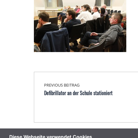
Beitragsnavigation
Skip back to main navigation
PREVIOUS BEITRAG
Defibrillator an der Schule stationiert
Diese Webseite verwendet Cookies